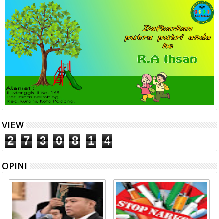
VIEW
2
7
3
0
8
1
4
OPINI