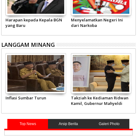
Harapan kepada Kepala BGN
Menyelamatkan Negeri Ini
yang Baru
dari Narkoba
LANGGAM MINANG
Inflasi Sumbar Turun
Takziah ke Kediaman Ridwan
Kamil, Gubernur Mahyeldi
Doakan Eril Syahid
Top News
Arsip Berita
Galeri Photo