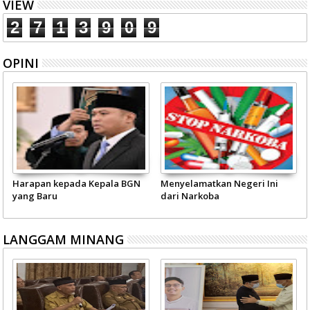
VIEW
2
7
1
3
9
0
9
OPINI
Harapan kepada Kepala BGN
Menyelamatkan Negeri Ini
yang Baru
dari Narkoba
LANGGAM MINANG