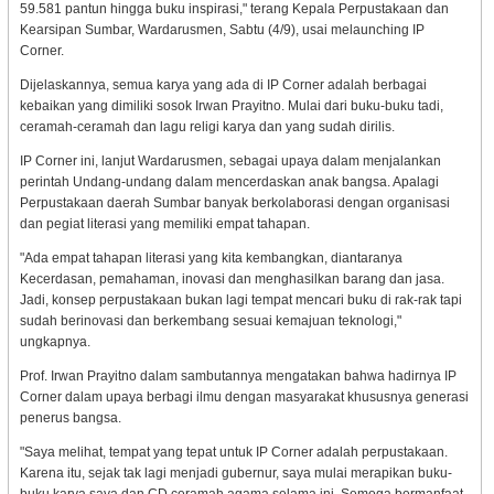
59.581 pantun hingga buku inspirasi," terang Kepala Perpustakaan dan
Kearsipan Sumbar, Wardarusmen, Sabtu (4/9), usai melaunching IP
Corner.
Dijelaskannya, semua karya yang ada di IP Corner adalah berbagai
kebaikan yang dimiliki sosok Irwan Prayitno. Mulai dari buku-buku tadi,
ceramah-ceramah dan lagu religi karya dan yang sudah dirilis.
IP Corner ini, lanjut Wardarusmen, sebagai upaya dalam menjalankan
perintah Undang-undang dalam mencerdaskan anak bangsa. Apalagi
Perpustakaan daerah Sumbar banyak berkolaborasi dengan organisasi
dan pegiat literasi yang memiliki empat tahapan.
"Ada empat tahapan literasi yang kita kembangkan, diantaranya
Kecerdasan, pemahaman, inovasi dan menghasilkan barang dan jasa.
Jadi, konsep perpustakaan bukan lagi tempat mencari buku di rak-rak tapi
sudah berinovasi dan berkembang sesuai kemajuan teknologi,"
ungkapnya.
Prof. Irwan Prayitno dalam sambutannya mengatakan bahwa hadirnya IP
Corner dalam upaya berbagi ilmu dengan masyarakat khususnya generasi
penerus bangsa.
"Saya melihat, tempat yang tepat untuk IP Corner adalah perpustakaan.
Karena itu, sejak tak lagi menjadi gubernur, saya mulai merapikan buku-