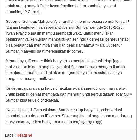
buku karya saya dan CD ceramah agama selama ini. Semoga bermanfaat
untuk orang banyak," ujar Irwan Prayitno dalam sambutanya saat
launching IP Corner.
Gubernur Sumbar, Mahyeldi Ansharullah, mengapresiasi semua karya IP.
"Dalam kesibukannya sebagai Gubernur Sumbar periode 2010-2021,
Irwan Prayitno masih mampu membagi waktu untuk menuliskan
pemikirannya, kemudian membukukan sehingga generasi penerus tetap
bisa belajar dan menimba ilmu dari pengalamannya," kata Gubernur
Sumbar, Mahyeldi saat meresmikan IP corner.
Menurutnya, IP corner tidak hanya bisa menjadi inspirasi tetapi juga
motivasi dan teladan bagi masyarakat Sumbar bahwa mengabdi untuk
kemajuan daerah bisa dilakukan dengan banyak cara salah satunya
dengan sumbang pemikiran.
Ke depan, upaya yang harus dilakukan adalah mendorong masyarakat
untuk kembali gemar membaca dan mengunjungi perpustakaan agar SDM
Sumbar bisa terus ditingkatkan.
"Koleksi buku di Perpustakaan Sumbar cukup banyak dan bervariasi
ditambah pula dengan IP corner. Sekarang tinggal bagaimana mendorong
masyarakat agar kembali gemar mambaca," ujarnya. (yy)
Label:
Headline