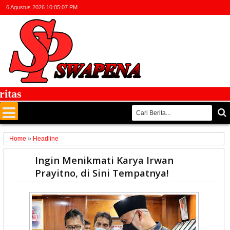
6 Agustus 2026
10:05:07 PM
s
Home
»
Headline
05
Ingin Menikmati Karya Irwan
Sep
Prayitno, di Sini Tempatnya!
2021