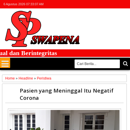
6 Agustus 2026
07:33:07 AM
dan Berintegritas
Home
»
Headline
»
Peristiwa
18
Pasien yang Meninggal Itu Negatif
Mar
Corona
2020