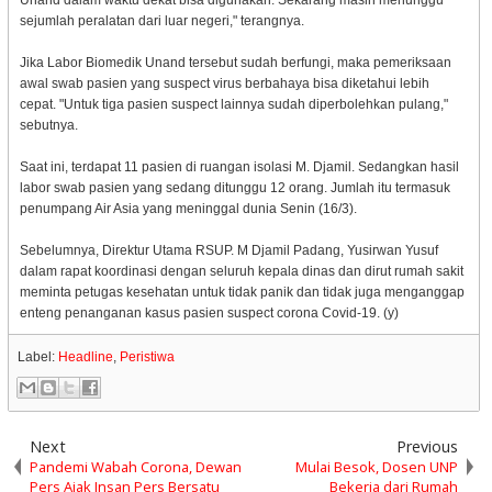
Unand dalam waktu dekat bisa digunakan. Sekarang masih menunggu
sejumlah peralatan dari luar negeri," terangnya.
Jika Labor Biomedik Unand tersebut sudah berfungi, maka pemeriksaan
awal swab pasien yang suspect virus berbahaya bisa diketahui lebih
cepat. "Untuk tiga pasien suspect lainnya sudah diperbolehkan pulang,"
sebutnya.
Saat ini, terdapat 11 pasien di ruangan isolasi M. Djamil. Sedangkan hasil
labor swab pasien yang sedang ditunggu 12 orang. Jumlah itu termasuk
penumpang Air Asia yang meninggal dunia Senin (16/3).
Sebelumnya, Direktur Utama RSUP. M Djamil Padang, Yusirwan Yusuf
dalam rapat koordinasi dengan seluruh kepala dinas dan dirut rumah sakit
meminta petugas kesehatan untuk tidak panik dan tidak juga menganggap
enteng penanganan kasus pasien suspect corona Covid-19. (y)
Label:
Headline
,
Peristiwa
Next
Previous
Pandemi Wabah Corona, Dewan
Mulai Besok, Dosen UNP
Pers Ajak Insan Pers Bersatu
Bekerja dari Rumah