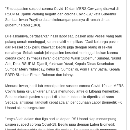
"Empat pasien suspect corona Covid-19 dan MERS Cov yang dirawat di
RSUP M. Djamil Padang negatif dari corona Covid-19," kata Gubernur
Sumbar, Irwan Prayitno dalam keterangan persnya di rumah dinas
gubernur, Rabu (18/3).
Dijelaskannya, berdasarkan hasil labor satu pasien asal Pessel yang baru
pulang umrah meninggal, karena sakit komplikasi. "Jadi keluarga pasien
dari Pessel tidak perlu khawatir. Begitu juga dengan orang di sekitar
rumahnya. Sebab sudah jelas pasien tersebut meninggal bukan karena
corona covid 19," tegas Irwan didampingi Wakil Gubernur Sumbar, Nasrul
Abit, Dirut RSUP M. Djamil, Yusirwan Yusuf, Kepala Dinas Kesehatan
Sumbar, Merry Yuliesday, Ketua IDI Sumbar, dr. Pom Harry Satria, Kepala
BBPD SUmbar, Erman Rahman dan lainnya.
Menurut Irwan, hasil lab empat pasien suspect corona Covid-19 dan MERS
Cov itu lama keluar karena harus menunggu antre di Litbang Kemenkes.
Sebab seluruh pasien suspect di seluruh Indonesia diperiksa di sana.
Sebagai antisipasi langkah cepat adalah penggunaan Labor Biomedik FK
Unand akan disegerakan.
"Insya Allah dalam dua tiga hari ke depan RS Unand siap menampung
pasien suspect corona Covid-19. Begitu juga dengan Labor Biomedik