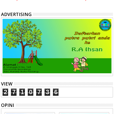
ADVERTISING
VIEW
2
7
1
0
7
3
6
OPINI