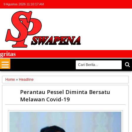
9 Agustus 2026
11:10:18 AM
as
Home
»
Headline
25
Perantau Pessel Diminta Bersatu
Mar
Melawan Covid-19
2020