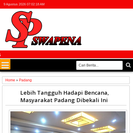
9 Agustus 2026
07:02:18 AM
Fak
Home
»
Padang
11
Lebih Tangguh Hadapi Bencana,
Sep
Masyarakat Padang Dibekali Ini
2025