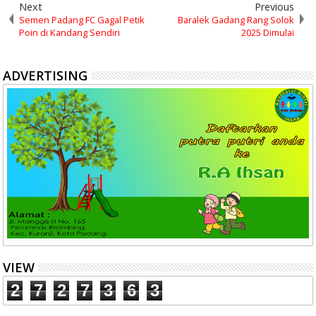
Next
Previous
Semen Padang FC Gagal Petik
Baralek Gadang Rang Solok
Poin di Kandang Sendiri
2025 Dimulai
ADVERTISING
VIEW
2
7
2
7
3
6
3