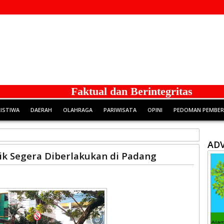
Faktual dan Berintegritas
RISTIWA
DAERAH
OLAHRAGA
PARIWISATA
OPINI
PEDOMAN PEMBERI
ADV
nik Segera Diberlakukan di Padang