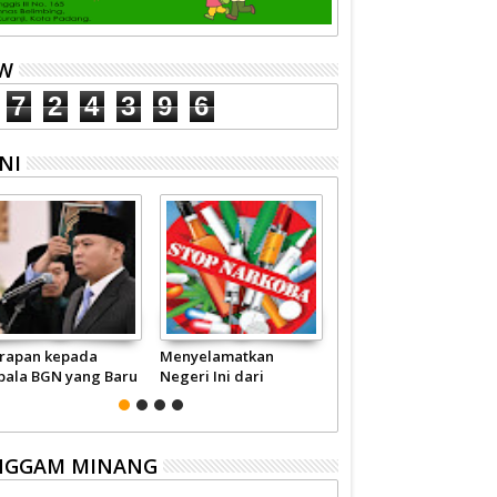
EW
7
2
4
3
9
6
NI
rapan kepada
Menyelamatkan
Pariwisata Sumbar
pala BGN yang Baru
Negeri Ini dari
Perlu Satu Visi
Narkoba
Pemerintah -
Masyarakat
NGGAM MINANG