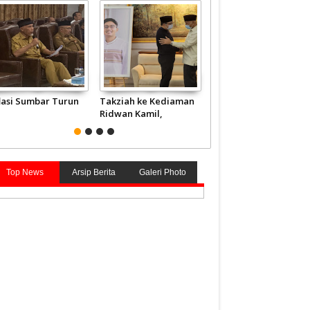
flasi Sumbar Turun
Takziah ke Kediaman
JCH Kloter Pertama
Ridwan Kamil,
Embarkasi Padang
Gubernur Mahyeldi
Terbang ke Tanah
Doakan Eril Syahid
Suci
Top News
Arsip Berita
Galeri Photo