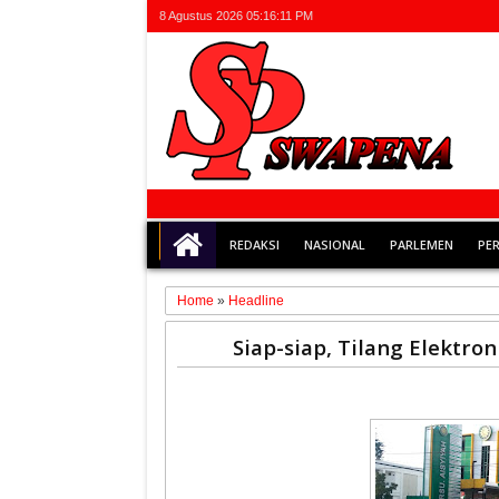
8 Agustus 2026
05:16:12 PM
REDAKSI
NASIONAL
PARLEMEN
PE
Home
»
Headline
20
Siap-siap, Tilang Elektro
Feb
2021