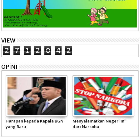
VIEW
2
7
1
2
0
4
2
OPINI
Harapan kepada Kepala BGN
Menyelamatkan Negeri Ini
yang Baru
dari Narkoba