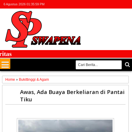
6 Agustus 2026
01:35:59 PM
as
Home
»
Bukittinggi & Agam
02
Awas, Ada Buaya Berkeliaran di Pantai
Mar
Tiku
2021