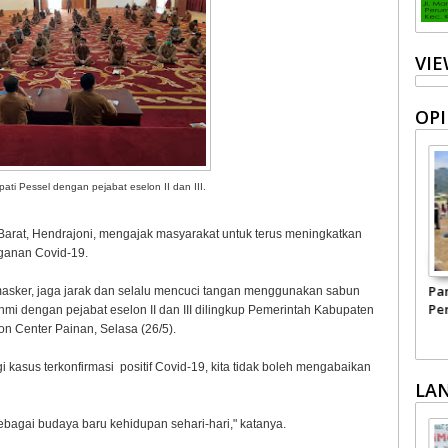
VI
OPI
ati Pessel dengan pejabat eselon II dan III.
 Barat, Hendrajoni, mengajak masyarakat untuk terus meningkatkan
ganan Covid-19.
Harapan kepada
Menyelamatkan
Pa
 masker, jaga jarak dan selalu mencuci tangan menggunakan sabun
Kepala BGN yang Baru
Negeri Ini dari
Per
ahmi dengan pejabat eselon II dan III dilingkup Pemerintah Kabupaten
Narkoba
Pe
on Center Painan, Selasa (26/5).
Ma
kasus terkonfirmasi positif Covid-19, kita tidak boleh mengabaikan
LA
bagai budaya baru kehidupan sehari-hari," katanya.