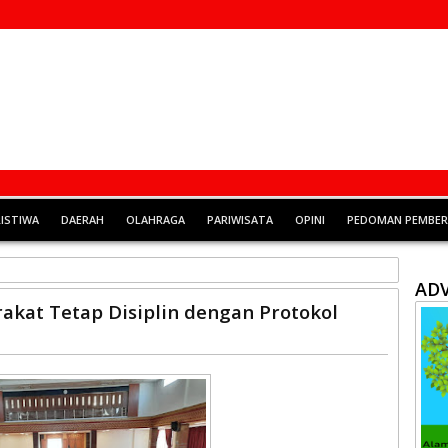
RISTIWA
DAERAH
OLAHRAGA
PARIWISATA
OPINI
PEDOMAN PEMBERI
ADV
rakat Tetap Disiplin dengan Protokol