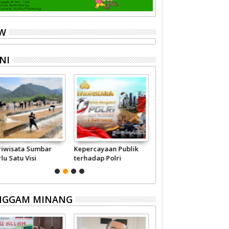
EW
NI
riwisata Sumbar
Kepercayaan Publik
Jangan-jangan Ini
lu Satu Visi
terhadap Polri
Modus 'Pembunuhan'
merintah -
Pertalite
syarakat
NGGAM MINANG