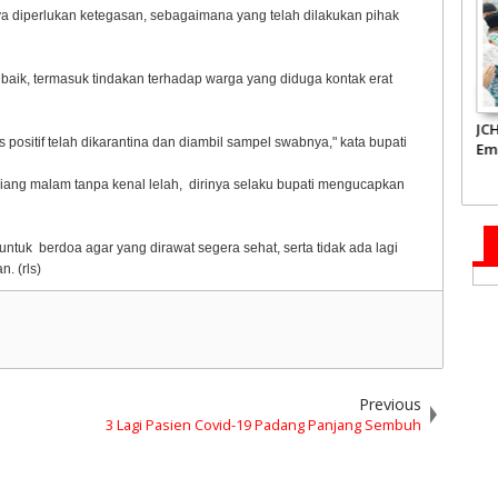
a diperlukan ketegasan, sebagaimana yang telah dilakukan pihak
 baik, termasuk tindakan terhadap warga yang diduga kontak erat
Inflasi Sumbar Turun
Takziah ke Kediaman
JC
ositif telah dikarantina dan diambil sampel swabnya," kata bupati
Ridwan Kamil,
Em
Gubernur Mahyeldi
Te
 siang malam tanpa kenal lelah, dirinya selaku bupati mengucapkan
Doakan Eril Syahid
Su
ntuk berdoa agar yang dirawat segera sehat, serta tidak ada lagi
n. (rls)
Previous
3 Lagi Pasien Covid-19 Padang Panjang Sembuh