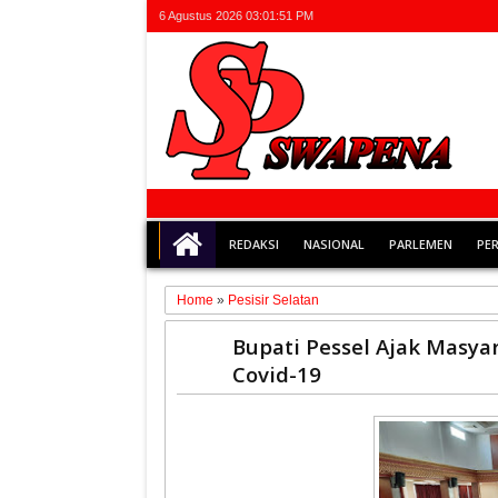
6 Agustus 2026
03:01:51 PM
REDAKSI
NASIONAL
PARLEMEN
PE
Home
»
Pesisir Selatan
26
Bupati Pessel Ajak Masya
May
Covid-19
2020