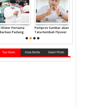
H Kloter Pertama
Pemprov Sumbar akan
Embarkasi Haji
barkasi Padang
Tata Kembali Flyover
Sumbar Berangkatka
rbang ke Tanah
Duku
2.840 Jemaah Mulai 4
ci
Juni
Top News
Arsip Berita
Galeri Photo