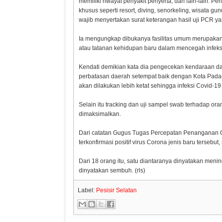
memiliki riwayat penyakit penyerta, dan lain-lain.
khusus seperti resort, diving, senorkeling, wisata g
wajib menyertakan surat keterangan hasil uji PCR y
Ia mengungkap dibukanya fasilitas umum merupakan
atau tatanan kehidupan baru dalam mencegah infeks
Kendati demikian kata dia pengecekan kendaraan da
perbatasan daerah setempat baik dengan Kota Padan
akan dilakukan lebih ketat sehingga infeksi Covid-19
Selain itu tracking dan uji sampel swab terhadap o
dimaksimalkan.
Dari catatan Gugus Tugas Percepatan Penanganan Co
terkonfirmasi positif virus Corona jenis baru tersebut
Dari 18 orang itu, satu diantaranya dinyatakan men
dinyatakan sembuh. (rls)
Label:
Pesisir Selatan