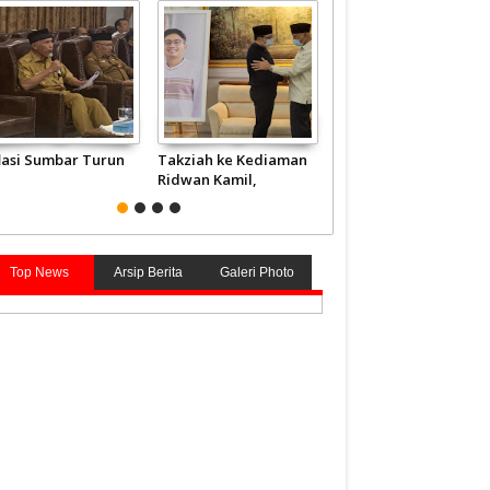
flasi Sumbar Turun
Takziah ke Kediaman
JCH Kloter Pertama
Ridwan Kamil,
Embarkasi Padang
Gubernur Mahyeldi
Terbang ke Tanah
Doakan Eril Syahid
Suci
Top News
Arsip Berita
Galeri Photo