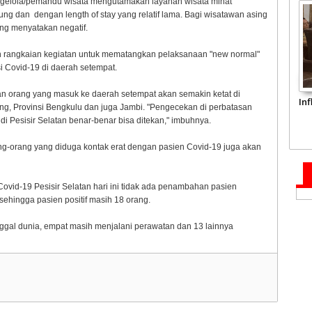
 Pengelola/pemandu wisata mengutamakan layanan wisata minat
unung dan dengan length of stay yang relatif lama. Bagi wisatawan asing
ang menyatakan negatif.
 rangkaian kegiatan untuk mematangkan pelaksanaan "new normal"
i Covid-19 di daerah setempat.
n orang yang masuk ke daerah setempat akan semakin ketat di
In
g, Provinsi Bengkulu dan juga Jambi. "Pengecekan di perbatasan
 di Pesisir Selatan benar-benar bisa ditekan," imbuhnya.
rang-orang yang diduga kontak erat dengan pasien Covid-19 juga akan
vid-19 Pesisir Selatan hari ini tidak ada penambahan pasien
, sehingga pasien positif masih 18 orang.
inggal dunia, empat masih menjalani perawatan dan 13 lainnya