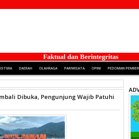
Faktual dan Berintegritas
RISTIWA
DAERAH
OLAHRAGA
PARIWISATA
OPINI
PEDOMAN PEMBERI
ADV
embali Dibuka, Pengunjung Wajib Patuhi