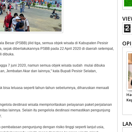
VI
2
OPI
Besar (PSBB) jilid tiga, semua objek wisata di Kabupaten Pesisir
, sejak diberlakukannya PSBB pada 22 April 2020 di daerah setempat,
i dibuka.
ingga 7 juni 2020, namun semua objek wisata sudah mulai dibuka
, Jembatan Akar dan lainnya," kata Bupati Pesisir Selatan,
ak bisa leluasa seperti tahun-tahun sebelumnya, diharuskan menaati
Ha
Ke
ngelola destinasi wisata memprioritaskan pelayanan paket perjalanan
unitas lainnya. Selain itu pengelola destinasi memastikan pengunjung
9;
LA
embatasan pengunjung dengan risiko tinggi seperti lanjut usia,