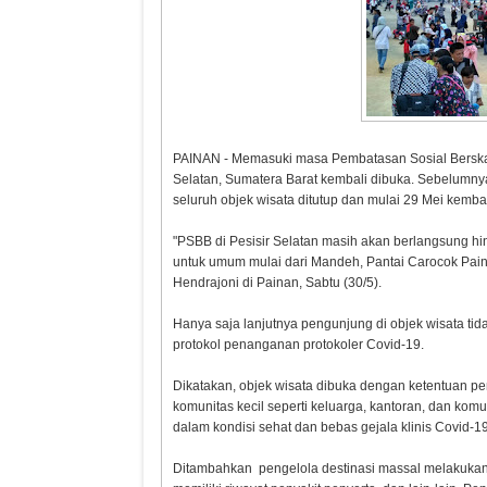
PAINAN - Memasuki masa Pembatasan Sosial Berskala 
Selatan, Sumatera Barat kembali dibuka. Sebelumnya
seluruh objek wisata ditutup dan mulai 29 Mei kembal
"PSBB di Pesisir Selatan masih akan berlangsung h
untuk umum mulai dari Mandeh, Pantai Carocok Painan
Hendrajoni di Painan, Sabtu (30/5).
Hanya saja lanjutnya pengunjung di objek wisata tid
protokol penanganan protokoler Covid-19.
Dikatakan, objek wisata dibuka dengan ketentuan pe
komunitas kecil seperti keluarga, kantoran, dan kom
dalam kondisi sehat dan bebas gejala klinis Covid-1
Ditambahkan pengelola destinasi massal melakukan p