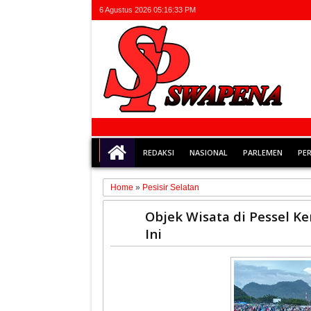
6 Agustus 2026
05:16:33 PM
REDAKSI
NASIONAL
PARLEMEN
PE
Home
»
Pesisir Selatan
30
Objek Wisata di Pessel K
May
Ini
2020