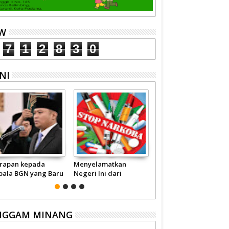
EW
7
1
2
8
3
0
NI
rapan kepada
Menyelamatkan
Pariwisata Sumbar
pala BGN yang Baru
Negeri Ini dari
Perlu Satu Visi
Narkoba
Pemerintah -
Masyarakat
NGGAM MINANG