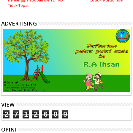
Pemanggilan Bupati oleh DPRD
Covid-19 di Sumbar
Tidak Tepat
ADVERTISING
VIEW
2
7
1
2
6
0
9
OPINI