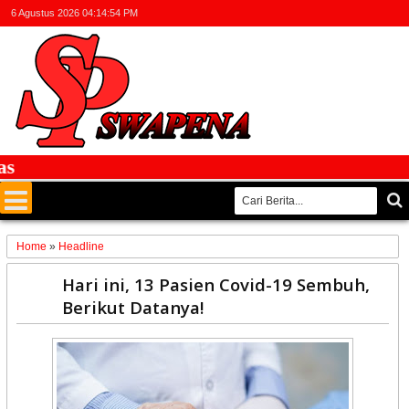
6 Agustus 2026
04:14:54 PM
Fa
Home
»
Headline
13
Hari ini, 13 Pasien Covid-19 Sembuh,
May
Berikut Datanya!
2020