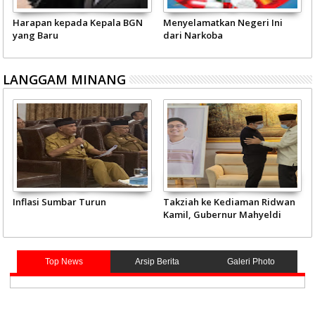
Harapan kepada Kepala BGN
Menyelamatkan Negeri Ini
yang Baru
dari Narkoba
LANGGAM MINANG
Inflasi Sumbar Turun
Takziah ke Kediaman Ridwan
Kamil, Gubernur Mahyeldi
Doakan Eril Syahid
Top News
Arsip Berita
Galeri Photo