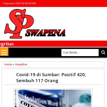
8 Agustus 2026
04:09:41 AM
tas
Home
»
Headline
19
Covid-19 di Sumbar: Positif 420,
May
Sembuh 117 Orang
2020