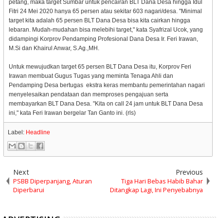
petang, maka target Sumbar untuk pencairan BLT Dana Desa hingga Idul
Fitri 24 Mei 2020 hanya 65 persen atau sekitar 603 nagari/desa. "Minimal
target kita adalah 65 persen BLT Dana Desa bisa kita cairkan hingga
lebaran. Mudah-mudahan bisa melebihi target," kata Syafrizal Ucok, yang
didampingi Korprov Pendamping Profesional Dana Desa Ir. Feri Irawan,
M.Si dan Khairul Anwar, S.Ag.,MH.
Untuk mewujudkan target 65 persen BLT Dana Desa itu, Korprov Feri
Irawan membuat Gugus Tugas yang meminta Tenaga Ahli dan
Pendamping Desa bertugas ekstra keras membantu pemerintahan nagari
menyelesaikan pendataan dan memproses pengajuan serta
membayarkan BLT Dana Desa. "Kita on call 24 jam untuk BLT Dana Desa
ini," kata Feri Irawan bergelar Tan Ganto ini. (rls)
Label:
Headline
Next
Previous
PSBB Diperpanjang, Aturan
Tiga Hari Bebas Habib Bahar
Diperbarui
Ditangkap Lagi, Ini Penyebabnya