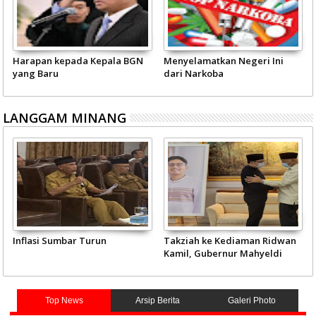
Harapan kepada Kepala BGN
Menyelamatkan Negeri Ini
yang Baru
dari Narkoba
LANGGAM MINANG
Inflasi Sumbar Turun
Takziah ke Kediaman Ridwan
Kamil, Gubernur Mahyeldi
Doakan Eril Syahid
Top News
Arsip Berita
Galeri Photo