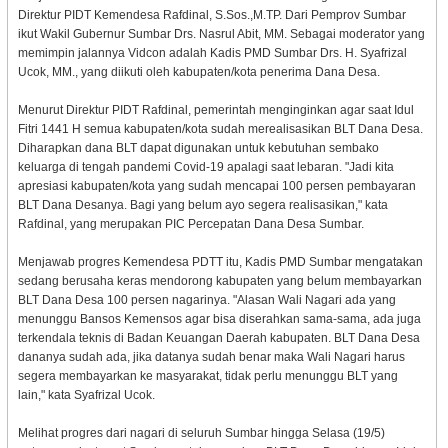
Direktur PIDT Kemendesa Rafdinal, S.Sos.,M.TP. Dari Pemprov Sumbar
ikut Wakil Gubernur Sumbar Drs. Nasrul Abit, MM. Sebagai moderator yang
memimpin jalannya Vidcon adalah Kadis PMD Sumbar Drs. H. Syafrizal
Ucok, MM., yang diikuti oleh kabupaten/kota penerima Dana Desa.
Menurut Direktur PIDT Rafdinal, pemerintah menginginkan agar saat Idul
Fitri 1441 H semua kabupaten/kota sudah merealisasikan BLT Dana Desa.
Diharapkan dana BLT dapat digunakan untuk kebutuhan sembako
keluarga di tengah pandemi Covid-19 apalagi saat lebaran. "Jadi kita
apresiasi kabupaten/kota yang sudah mencapai 100 persen pembayaran
BLT Dana Desanya. Bagi yang belum ayo segera realisasikan," kata
Rafdinal, yang merupakan PIC Percepatan Dana Desa Sumbar.
Menjawab progres Kemendesa PDTT itu, Kadis PMD Sumbar mengatakan
sedang berusaha keras mendorong kabupaten yang belum membayarkan
BLT Dana Desa 100 persen nagarinya. "Alasan Wali Nagari ada yang
menunggu Bansos Kemensos agar bisa diserahkan sama-sama, ada juga
terkendala teknis di Badan Keuangan Daerah kabupaten. BLT Dana Desa
dananya sudah ada, jika datanya sudah benar maka Wali Nagari harus
segera membayarkan ke masyarakat, tidak perlu menunggu BLT yang
lain," kata Syafrizal Ucok.
Melihat progres dari nagari di seluruh Sumbar hingga Selasa (19/5)