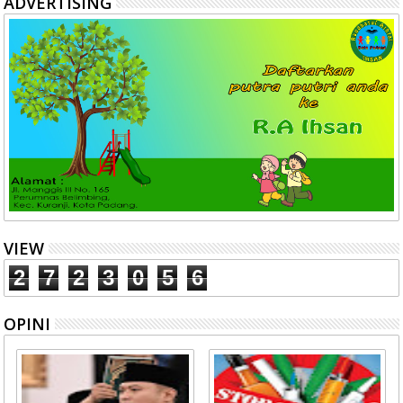
ADVERTISING
VIEW
2
7
2
3
0
5
6
OPINI