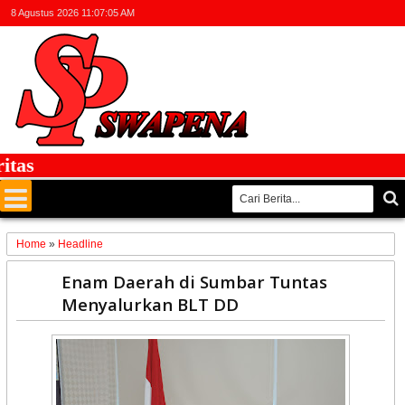
8 Agustus 2026
11:07:05 AM
s
Home
»
Headline
19
Enam Daerah di Sumbar Tuntas
May
Menyalurkan BLT DD
2020