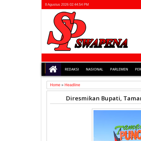
8 Agustus 2026
02:44:55 PM
REDAKSI
NASIONAL
PARLEMEN
PE
Home
»
Headline
22
Diresmikan Bupati, Tama
Feb
2020