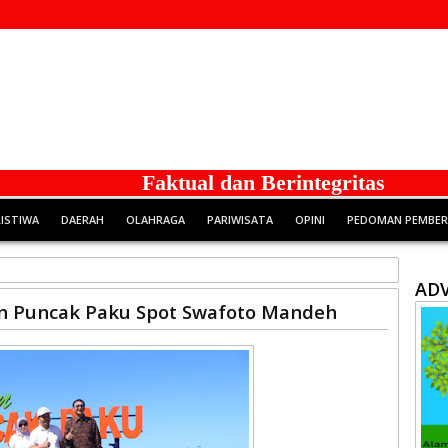
Faktual dan Berintegritas
RISTIWA
DAERAH
OLAHRAGA
PARIWISATA
OPINI
PEDOMAN PEMBERI
ADV
n Puncak Paku Spot Swafoto Mandeh