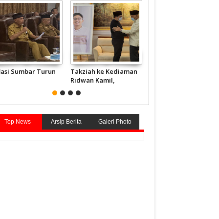
flasi Sumbar Turun
Takziah ke Kediaman
JCH Kloter Pertama
Ridwan Kamil,
Embarkasi Padang
Gubernur Mahyeldi
Terbang ke Tanah
Doakan Eril Syahid
Suci
Top News
Arsip Berita
Galeri Photo