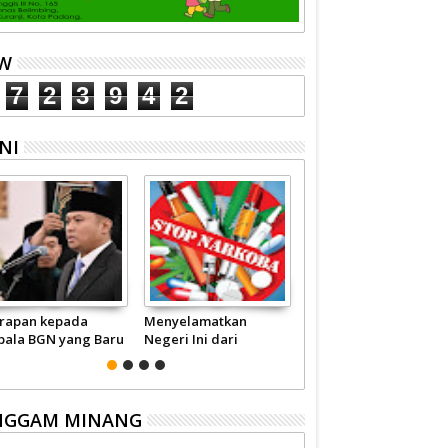
EW
7
2
3
9
4
2
NI
rapan kepada
Menyelamatkan
Pariwisata Sumbar
pala BGN yang Baru
Negeri Ini dari
Perlu Satu Visi
Narkoba
Pemerintah -
Masyarakat
NGGAM MINANG