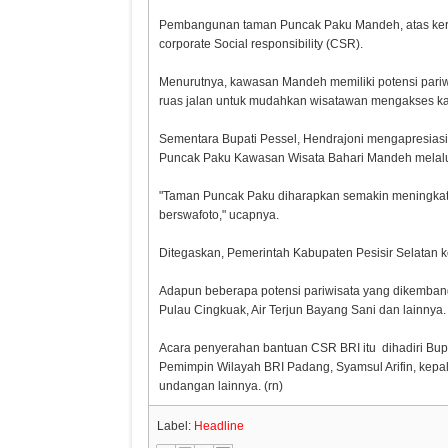
Pembangunan taman Puncak Paku Mandeh, atas ke
corporate Social responsibility (CSR).
Menurutnya, kawasan Mandeh memiliki potensi pari
ruas jalan untuk mudahkan wisatawan mengakses kaw
Sementara Bupati Pessel, Hendrajoni mengapresias
Puncak Paku Kawasan Wisata Bahari Mandeh melal
"Taman Puncak Paku diharapkan semakin meningkatka
berswafoto," ucapnya.
Ditegaskan, Pemerintah Kabupaten Pesisir Selatan 
Adapun beberapa potensi pariwisata yang dikemban
Pulau Cingkuak, Air Terjun Bayang Sani dan lainnya.
Acara penyerahan bantuan CSR BRI itu dihadiri Bupa
Pemimpin Wilayah BRI Padang, Syamsul Arifin, kepa
undangan lainnya. (rn)
Label:
Headline