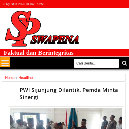
8 Agustus 2026
04:04:57 PM
ktual dan Berintegritas
Home
»
Headline
28
PWI Sijunjung Dilantik, Pemda Minta
Feb
Sinergi
2020