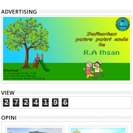
ADVERTISING
VIEW
2
7
2
4
1
9
6
OPINI