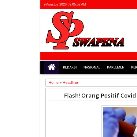
9 Agustus 2026
09:05:52 AM
REDAKSI
NASIONAL
PARLEMEN
PE
Home
»
Headline
28
Flash! Orang Positif Cov
Apr
2020