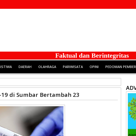
Faktual dan Berintegritas
RISTIWA
DAERAH
OLAHRAGA
PARIWISATA
OPINI
PEDOMAN PEMBERI
ADV
id-19 di Sumbar Bertambah 23