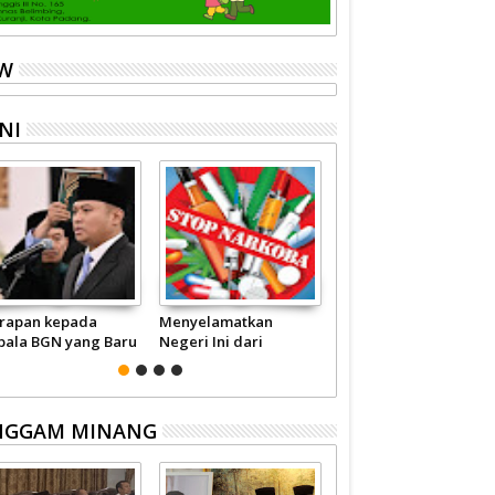
EW
NI
rapan kepada
Menyelamatkan
Pariwisata Sumbar
pala BGN yang Baru
Negeri Ini dari
Perlu Satu Visi
Narkoba
Pemerintah -
Masyarakat
NGGAM MINANG