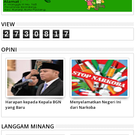
VIEW
2
7
3
0
8
1
7
OPINI
Harapan kepada Kepala BGN
Menyelamatkan Negeri Ini
yang Baru
dari Narkoba
LANGGAM MINANG