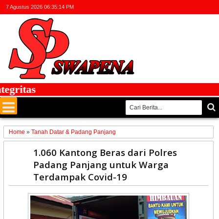
7 Agustus 2026
06:35:14 PM
ritas
Home
»
Tanah Datar & Padang Panjang
04
1.060 Kantong Beras dari Polres
Jun
Padang Panjang untuk Warga
2020
Terdampak Covid-19