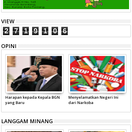
VIEW
2
7
1
9
1
0
6
OPINI
Harapan kepada Kepala BGN
Menyelamatkan Negeri Ini
yang Baru
dari Narkoba
LANGGAM MINANG