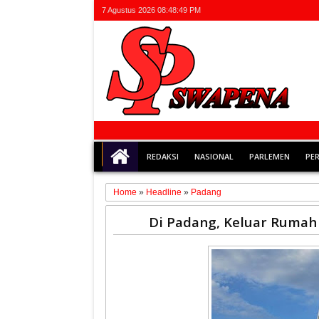
7 Agustus 2026
08:48:50 PM
REDAKSI
NASIONAL
PARLEMEN
PE
Home
»
Headline
»
Padang
06
Di Padang, Keluar Rumah
Apr
2020