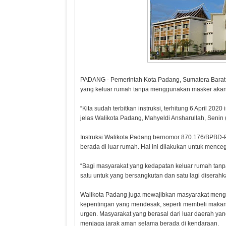
PADANG - Pemerintah Kota Padang, Sumatera Barat m
yang keluar rumah tanpa menggunakan masker akan
“Kita sudah terbitkan instruksi, terhitung 6 April 2
jelas Walikota Padang, Mahyeldi Ansharullah, Senin (
Instruksi Walikota Padang bernomor 870.176/BPBD-
Harapan kepada
Menyela
berada di luar rumah. Hal ini dilakukan untuk menc
Kepala BGN yang Baru
Negeri In
Narkoba
“Bagi masyarakat yang kedapatan keluar rumah tan
satu untuk yang bersangkutan dan satu lagi diserah
Walikota Padang juga mewajibkan masyarakat menggu
kepentingan yang mendesak, seperti membeli makan
urgen. Masyarakat yang berasal dari luar daerah 
menjaga jarak aman selama berada di kendaraan.