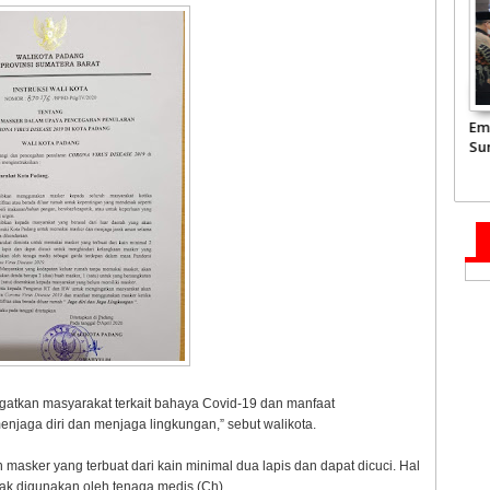
ke Kediaman
JCH Kloter Pertama
Pemprov Sumbar akan
Em
amil,
Embarkasi Padang
Tata Kembali Flyover
Su
 Mahyeldi
Terbang ke Tanah
Duku
2.
il Syahid
Suci
Jun
atkan masyarakat terkait bahaya Covid-19 dan manfaat
njaga diri dan menjaga lingkungan,” sebut walikota.
sker yang terbuat dari kain minimal dua lapis dan dapat dicuci. Hal
ak digunakan oleh tenaga medis.(Ch)