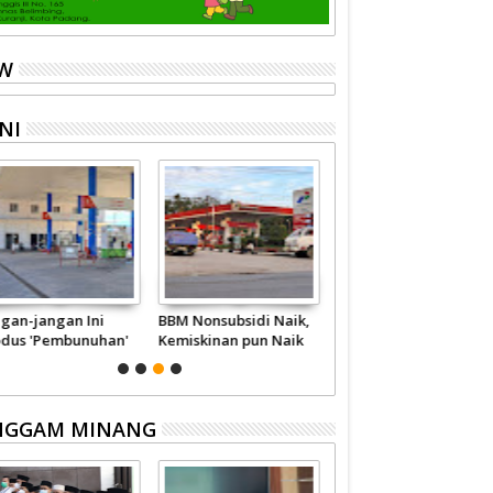
EW
NI
ngan-jangan Ini
BBM Nonsubsidi Naik,
Wahai Pejabat,
dus 'Pembunuhan'
Kemiskinan pun Naik
Berhentilah
talite
Memperkaya Diri
Sendiri
NGGAM MINANG