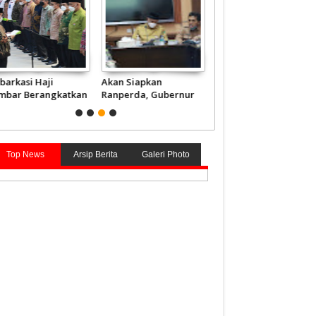
barkasi Haji
Akan Siapkan
Presiden akan
mbar Berangkatkan
Ranperda, Gubernur
Anugerahkan Gelar
840 Jemaah Mulai 4
Mahyeldi Sebut Kata
Pahlawan kepada 4
i
Kunci Soal Gambir
Tokoh, tak Ada dari
Sumbar
Top News
Arsip Berita
Galeri Photo