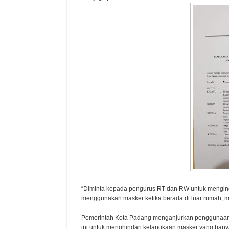
Inflasi Sumbar Turun
Takziah 
Ridwan K
Gubernur
Doakan Er
“Diminta kepada pengurus RT dan RW untuk menging
menggunakan masker ketika berada di luar rumah, me
Pemerintah Kota Padang menganjurkan penggunaan ma
ini untuk menghindari kelangkaan masker yang bany