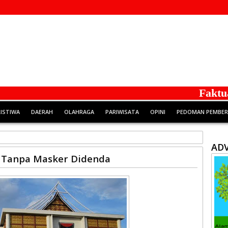
Faktual da
RISTIWA
DAERAH
OLAHRAGA
PARIWISATA
OPINI
PEDOMAN PEMBERI
ADV
 Tanpa Masker Didenda