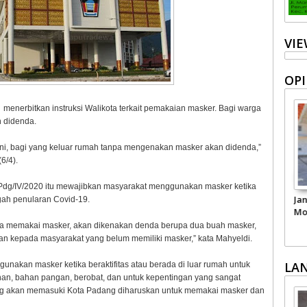
VI
OPI
enerbitkan instruksi Walikota terkait pemakaian masker. Bagi warga
 didenda.
020 ini, bagi yang keluar rumah tanpa mengenakan masker akan didenda,”
6/4).
Pdg/IV/2020 itu mewajibkan masyarakat menggunakan masker ketika
matkan
Pariwisata Sumbar
Kepercayaan Publik
Ja
egah penularan Covid-19.
i dari
Perlu Satu Visi
terhadap Polri
Mo
Pemerintah -
Per
pa memakai masker, akan dikenakan denda berupa dua buah masker,
Masyarakat
kan kepada masyarakat yang belum memiliki masker,” kata Mahyeldi.
LA
nakan masker ketika beraktifitas atau berada di luar rumah untuk
an, bahan pangan, berobat, dan untuk kepentingan yang sangat
yang akan memasuki Kota Padang diharuskan untuk memakai masker dan